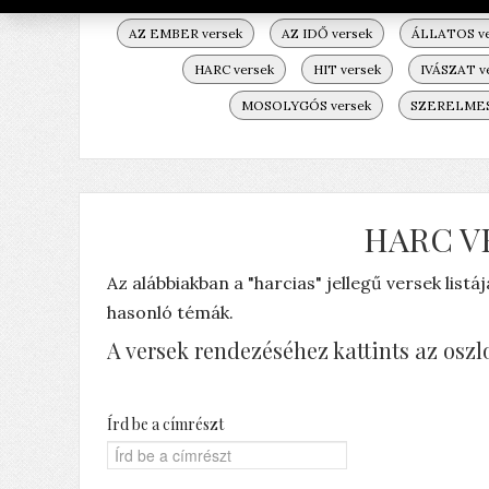
AZ EMBER versek
AZ IDŐ versek
ÁLLATOS ve
HARC versek
HIT versek
IVÁSZAT v
MOSOLYGÓS versek
SZERELMES 
HARC V
Az alábbiakban a "harcias" jellegű versek list
hasonló témák.
A versek rendezéséhez kattints az oszl
Írd be a címrészt