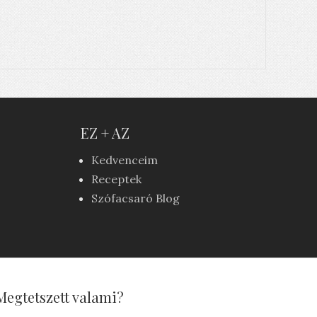
EZ + AZ
Kedvenceim
Receptek
Szófacsaró Blog
Megtetszett valami?