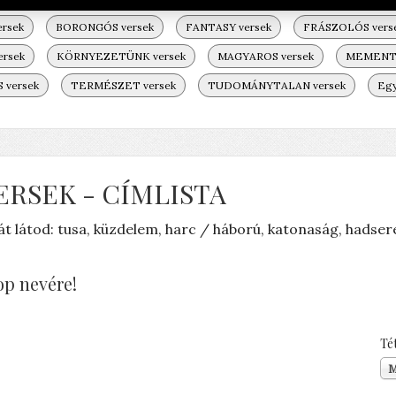
rsek
BORONGÓS versek
FANTASY versek
FRÁSZOLÓS vers
ersek
KÖRNYEZETÜNK versek
MAGYAROS versek
MEMENTO
versek
TERMÉSZET versek
TUDOMÁNYTALAN versek
Egy
ERSEK - CÍMLISTA
áját látod: tusa, küzdelem, harc / háború, katonaság, hadser
op nevére!
Té
M