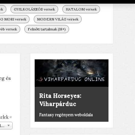
ek
GYILKOLÁSZÓS versek
HATALOM versek
 MORI versek
MODERN VILÁG versek
A halott ember
éb versek
Felnőtt tartalmak (18+)
rózsája élni akar
Horgászat, kegyeletsértés, stb.
eg és
Rita Horseyes:
Viharpárduc
Fantasy regényem weboldala
telek #
ind