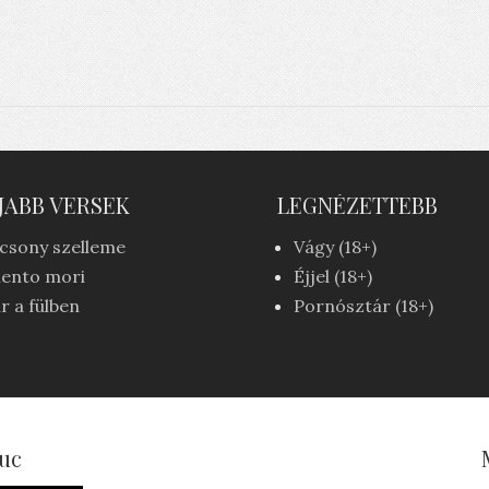
JABB VERSEK
LEGNÉZETTEBB
csony szelleme
Vágy (18+)
ento mori
Éjjel (18+)
r a fülben
Pornósztár (18+)
uc