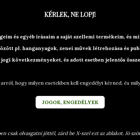
OLVASÓSAROK
KÉPESSÉGEK
EGYEBEK
KÉRLEK, NE LOPJ!
Versek, történetek, egyéb olvasni-valóság-o
im és egyéb írásaim a saját szellemi termékeim, és min
Branyiczky Rita
özött pl. hanganyagok, zenei művek létrehozása és pub
 jogi következményeket, és adott esetben jelentős öss
 arról, hogy milyen esetekben kell engedélyt kérned, és mi
JOGOK, ENGEDÉLYEK
versek
/
HARC versek - BraRit versek, történetek
 csak olvasgatni jöttél, zárd be X-szel ezt az ablakot. Jó szór
Vers címkék