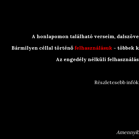
HÍREK
A honlapomon található verseim, dalszövege
Bármilyen céllal történő
felhasználásuk
- többek k
Az engedély nélküli felhasználás
Részletesebb infók
BraRit Irkái
/
Olvasósarok
/
Versek
/
HARC 
Amennyiben