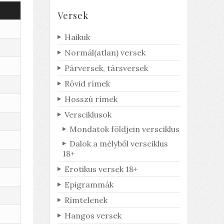
Versek
Haikuk
Derült égből
Normál(atlan) versek
pingpong
Párversek, társversek
Honnan jött a labda?
Rövid rímek
Hosszú rímek
Versciklusok
Mondatok földjein versciklus
Dalok a mélyből versciklus
18+
Erotikus versek 18+
Epigrammák
Rímtelenek
Hangos versek