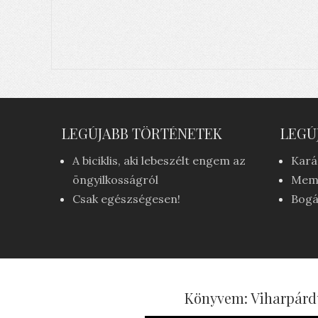
LEGÚJABB TÖRTÉNETEK
LEGÚ
A biciklis, aki lebeszélt engem az
Kará
öngyilkosságról
Mem
Csak egészségesen!
Bogá
Könyvem: Viharpárd