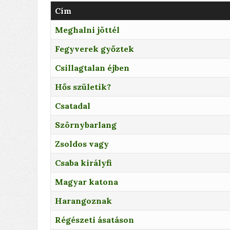
Cím
Meghalni jöttél
Fegyverek győztek
Csillagtalan éjben
Hős születik?
Csatadal
Szörnybarlang
Zsoldos vagy
Csaba királyfi
Magyar katona
Harangoznak
Régészeti ásatáson