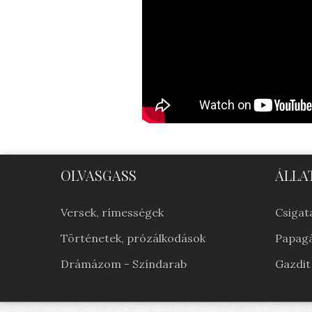
OLVASGASS
ÁLLA
Versek, rímességek
Csigata
Történetek, prózálkodások
Papagá
Drámázom - Színdarab
Gazdit