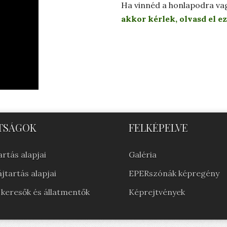
Ha vinnéd a honlapodra va
akkor kérlek, olvasd el ez
TSÁGOK
FELKÉPELVE
rtás alapjai
Galéria
jtartás alapjai
EPERszónák képregény
 keresők és állatmentők
Képrejtvények