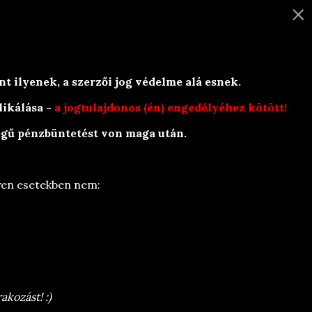
×
KAPCSOLAT
k
t ilyenek, a szerzői jog védelme alá esnek.
likálása -
a jogtulajdonos (én) engedélyéhez kötött!
zegű pénzbüntetést von maga után.
lyen esetekben nem:
akozást! :)