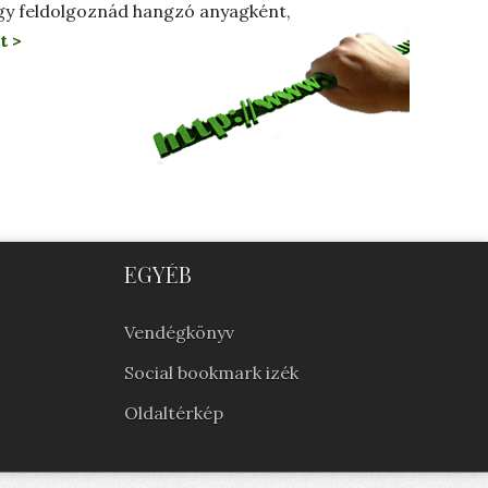
gy feldolgoznád hangzó anyagként,
t >
EGYÉB
Vendégkönyv
Social bookmark izék
Oldaltérkép