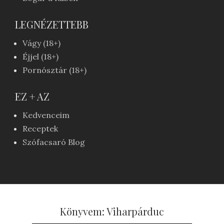
LEGNÉZETTEBB
Vágy (18+)
Éjjel (18+)
Pornósztár (18+)
EZ + AZ
Kedvenceim
Receptek
Szófacsaró Blog
Könyvem: Viharpárduc