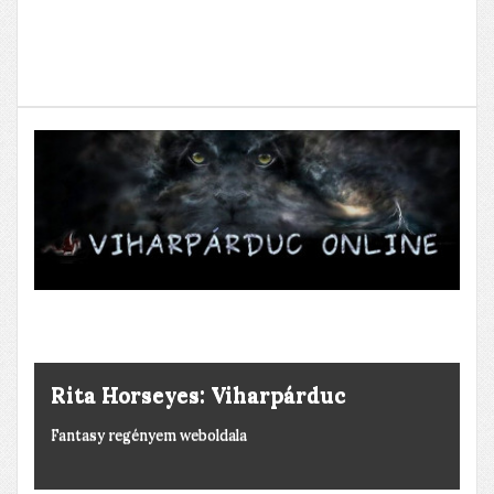
Rita Horseyes: Viharpárduc
Fantasy regényem weboldala
Derült égből pingpong
Honnan jött a labda?