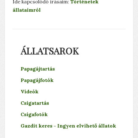
Ide kapcsolódó írásaim:
Történetek
állataimról
A halott ember rózsája élni akar
ÁLLATSAROK
Horgászat, kegyeletsértés, stb.
Papagájtartás
Papagájfotók
Videók
Csigatartás
Csigafotók
Gazdit keres - Ingyen elvihető állatok