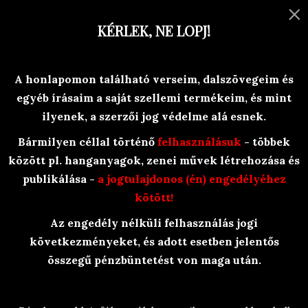
×
MENU
KÉRLEK, NE LOPJ!
Versek, történetek, egyéb olvasni-
A honlapomon található verseim, dalszövegeim és
valóság-ok
egyéb írásaim a saját szellemi termékeim, és mint
Branyiczky Rita
ilyenek, a szerzői jog védelme alá esnek.
Bármilyen céllal történő
felhasználásuk
- többek
között pl. hanganyagok, zenei művek létrehozása és
publikálása -
a jogtulajdonos (én) engedélyéhez
kötött!
Az engedély nélküli felhasználás jogi
BraRit Irkái
/
Állatsarok
következményeket, és adott esetben jelentős
összegű pénzbüntetést von maga után.