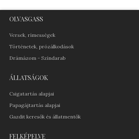
OLVASGASS
Versek, rímességek
Történetek, prózálkodások
Drámázom - Színdarab
ÁLLATSÁGOK
Csigatartás alapjai
Papagájtartás alapjai
Gazdit keresők és állatmentők
FELKÉPELVE