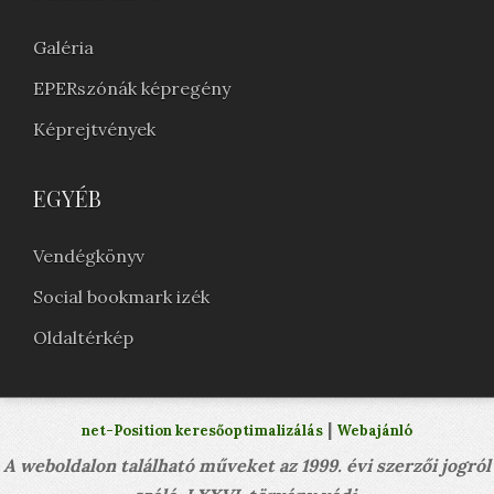
Galéria
EPERszónák képregény
Képrejtvények
EGYÉB
Vendégkönyv
Social bookmark izék
Oldaltérkép
|
net-Position keresőoptimalizálás
Webajánló
A weboldalon található műveket az 1999. évi szerzői jogról