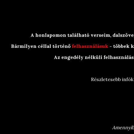
HÍREK
A honlapomon található verseim, dalszövege
Bármilyen céllal történő
felhasználásuk
- többek k
Az engedély nélküli felhasználás
Részletesebb infók
BraRit Irkái
/
Olvasósarok
/
Versek
/
Versc
Amennyiben