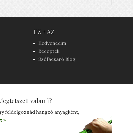
EZ + AZ
Kedvenceim
Receptek
Szófacsaró Blog
Megtetszett valami?
gy feldolgoznád hangzó anyagként,
t >