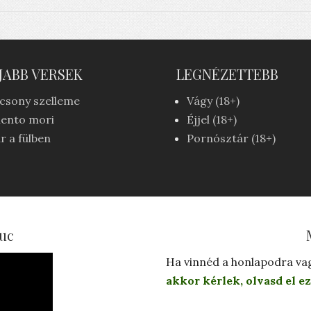
JABB VERSEK
LEGNÉZETTEBB
csony szelleme
Vágy (18+)
ento mori
Éjjel (18+)
r a fülben
Pornósztár (18+)
uc
Ha vinnéd a honlapodra va
akkor kérlek, olvasd el ez