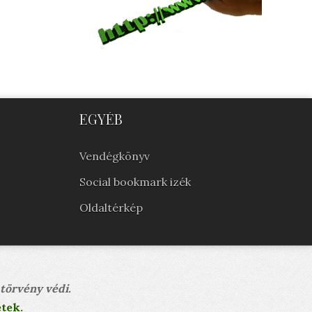
EGYÉB
Vendégkönyv
Social bookmark izék
Oldaltérkép
 törvény védi.
tek.