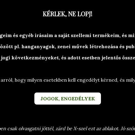
OLVASÓSAROK
KÉPESSÉGEK
EGYEBEK
KÉRLEK, NE LOPJ!
Versek, történetek, egyéb olvasni-valóság-o
im és egyéb írásaim a saját szellemi termékeim, és min
Branyiczky Rita
özött pl. hanganyagok, zenei művek létrehozása és pub
 jogi következményeket, és adott esetben jelentős öss
 arról, hogy milyen esetekben kell engedélyt kérned, és mi
JOGOK, ENGEDÉLYEK
iklusok
 csak olvasgatni jöttél, zárd be X-szel ezt az ablakot. Jó szór
Vers címkék