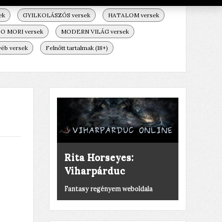
ek
GYILKOLÁSZÓS versek
HATALOM versek
 MORI versek
MODERN VILÁG versek
A halott ember
éb versek
Felnőtt tartalmak (18+)
rózsája élni akar
Horgászat, kegyeletsértés, stb.
Rita Horseyes:
Viharpárduc
Fantasy regényem weboldala