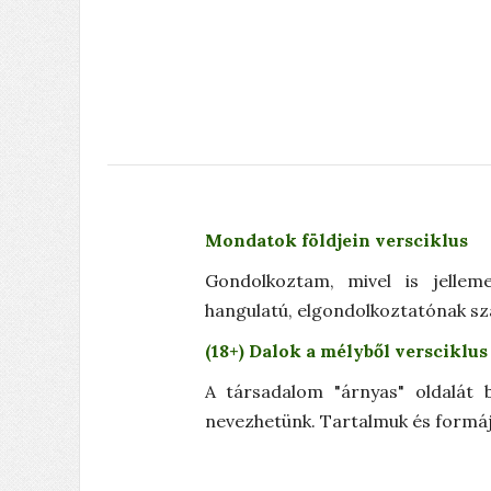
Mondatok földjein versciklus
Gondolkoztam, mivel is jellem
hangulatú, elgondolkoztatónak sz
(18+) Dalok a mélyből versciklus
A társadalom "árnyas" oldalát b
nevezhetünk. Tartalmuk és formáju