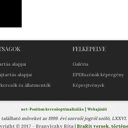
TSÁGOK
FELKÉPELVE
rtás alapjai
Galéria
jtartás alapjai
EPERszónák képregény
 keresők és állatmentők
Képrejtvények
|
net-Position keresőoptimalizálás
Webajánló
található műveket az 1999. évi szerzői jogról szóló, LXXVI.
yright © 2017 - Branyiczky Rita |
BraRit versek, történe