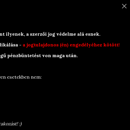
×
KAPCSOLAT
k
t ilyenek, a szerzői jog védelme alá esnek.
likálása -
a jogtulajdonos (én) engedélyéhez kötött!
zegű pénzbüntetést von maga után.
lyen esetekben nem:
akozást! :)