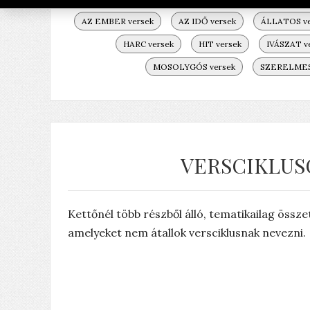
AZ EMBER versek
AZ IDŐ versek
ÁLLATOS ve
HARC versek
HIT versek
IVÁSZAT v
MOSOLYGÓS versek
SZERELMES 
VERSCIKLUS
Kettőnél több részből álló, tematikailag öss
amelyeket nem átallok versciklusnak nevezni.