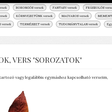
rsek
BORONGÓS versek
FANTASY versek
FRÁSZOLÓS vers
ersek
KÖRNYEZETÜNK versek
MAGYAROS versek
MEMENTO
versek
TERMÉSZET versek
TUDOMÁNYTALAN versek
Egy
OK, VERS "SOROZATOK"
zetartozó vagy legalábbis egymáshoz kapcsolható verseim,