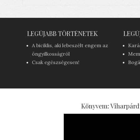
LEGÚJABB TÖRTÉNETEK
LEGÚ
A biciklis, aki lebeszélt engem az
Kará
öngyilkosságról
Mem
Csak egészségesen!
Bogá
Könyvem: Viharpárd