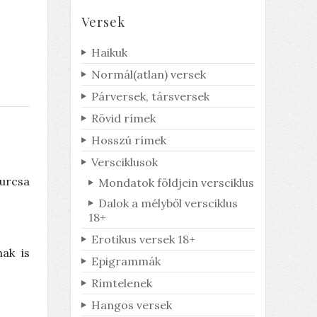
Versek
Haikuk
Derült égből
Normál(atlan) versek
pingpong
Párversek, társversek
Honnan jött a labda?
Rövid rímek
Hosszú rímek
Versciklusok
urcsa
Mondatok földjein versciklus
Dalok a mélyből versciklus
18+
Erotikus versek 18+
nak is
Epigrammák
Rímtelenek
Hangos versek