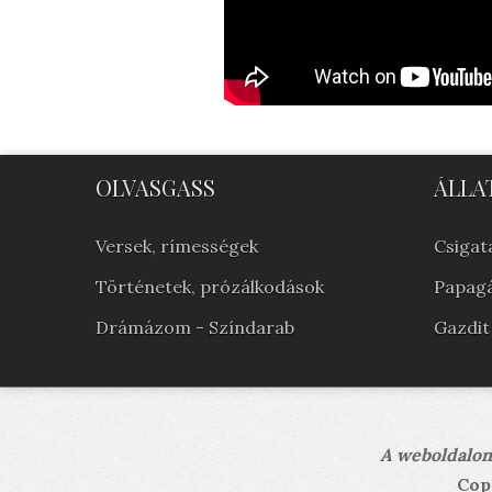
OLVASGASS
ÁLLA
Versek, rímességek
Csigata
Történetek, prózálkodások
Papagá
Drámázom - Színdarab
Gazdit
A weboldalon 
Cop