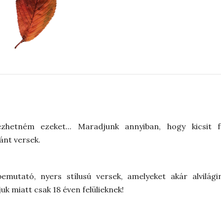
ezhetném ezeket... Maradjunk annyiban, hogy kicsit f
ánt versek.
emutató, nyers stílusú versek, amelyeket akár alvilági
k miatt csak 18 éven felülieknek!