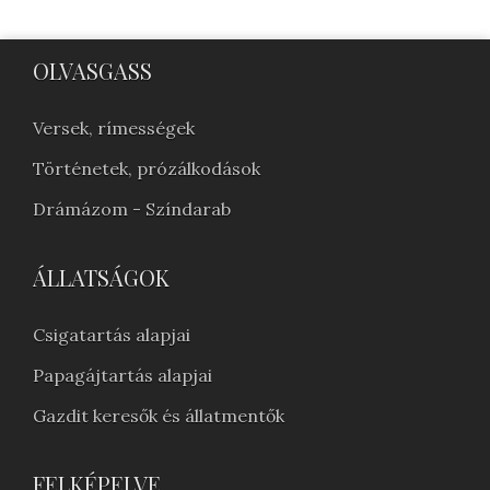
OLVASGASS
Versek, rímességek
Történetek, prózálkodások
Drámázom - Színdarab
ÁLLATSÁGOK
Csigatartás alapjai
Papagájtartás alapjai
Gazdit keresők és állatmentők
FELKÉPELVE