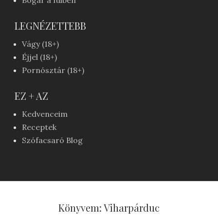
Bogár a fülben
LEGNÉZETTEBB
Vágy (18+)
Éjjel (18+)
Pornósztár (18+)
EZ + AZ
Kedvenceim
Receptek
Szófacsaró Blog
Könyvem: Viharpárduc