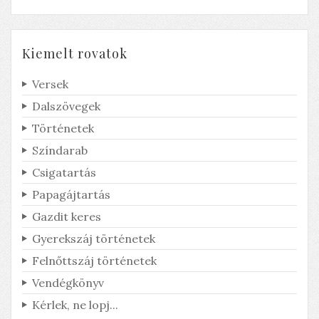
Kiemelt rovatok
Versek
Dalszövegek
Történetek
Színdarab
Csigatartás
Derült égből pingpong
Papagájtartás
Honnan jött a labda?
Gazdit keres
Gyerekszáj történetek
Felnőttszáj történetek
Vendégkönyv
Kérlek, ne lopj...