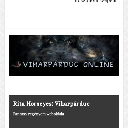
Köszönöm szépen!
A halott ember rózsája élni akar
Horgászat, kegyeletsértés, stb.
Rita Horseyes: Viharpárduc
Fantasy regényem weboldala