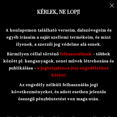
×
MENU
KÉRLEK, NE LOPJ!
Versek, történetek, egyéb olvasni-
A honlapomon található verseim, dalszövegeim és
valóság-ok
egyéb írásaim a saját szellemi termékeim, és mint
Branyiczky Rita
ilyenek, a szerzői jog védelme alá esnek.
Bármilyen céllal történő
felhasználásuk
- többek
között pl. hanganyagok, zenei művek létrehozása és
publikálása -
a jogtulajdonos (én) engedélyéhez
kötött!
Az engedély nélküli felhasználás jogi
BraRit Irkái
/
Egyebek
/
Gomboskodás
következményeket, és adott esetben jelentős
összegű pénzbüntetést von maga után.