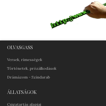
OLVASGASS
Versek, rímességek
Történetek, prózálkodások
Drámázom - Színdarab
ÁLLATSÁGOK
Csigatartás alapjai