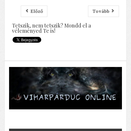
Előző
Tovább
Tetszik, nem tetszik? Mondd el a
véleményed Te is!
A halott ember rózsája élni akar
Horgászat, kegyeletsértés, stb.