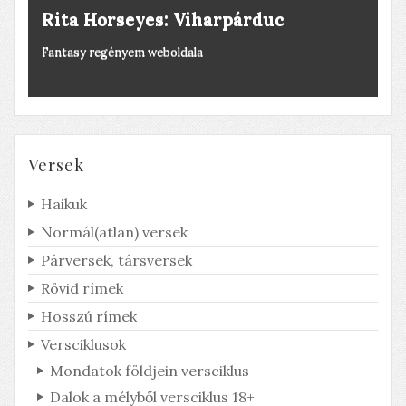
Rita Horseyes: Viharpárduc
Fantasy regényem weboldala
Versek
Haikuk
Normál(atlan) versek
Párversek, társversek
Rövid rímek
Hosszú rímek
Derült égből pingpong
Versciklusok
Honnan jött a labda?
Mondatok földjein versciklus
Dalok a mélyből versciklus 18+