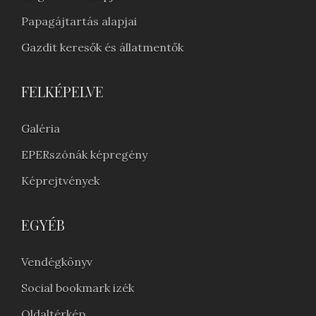
Papagájtartás alapjai
Gazdit keresők és állatmentők
FELKÉPELVE
Galéria
EPERszónák képregény
Képrejtvények
EGYÉB
Vendégkönyv
Social bookmark izék
Oldaltérkép