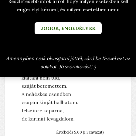
Részletesebb infók arról, hogy milyen esetekben kell
engedélyt kérned, és milyen esetekben nem:
VERSEK
AZ EMBER VERSEK
RÖVID VERSEK
KÉSZÜLT: 2008. MÁRCIUS 15. SZOMBAT
JOGOK, ENGEDÉLYEK
LELKIFURDALÁS
ÍRTA: BRANYICZKY RITA (BRARIT)
Amennyiben csak olvasgatni jöttél, zárd be X-szel ezt az
Súlyos kövek alatt
ablakot. Jó szórakozást! :)
lapultan hever lelkem,
kiáltani nem tud,
száját betemettem.
A nehézkes csendben
csupán kínját hallhatom:
felszínre kaparna,
de karmát levagdalom.
Értékelés 5.00 (1 Szavazat)