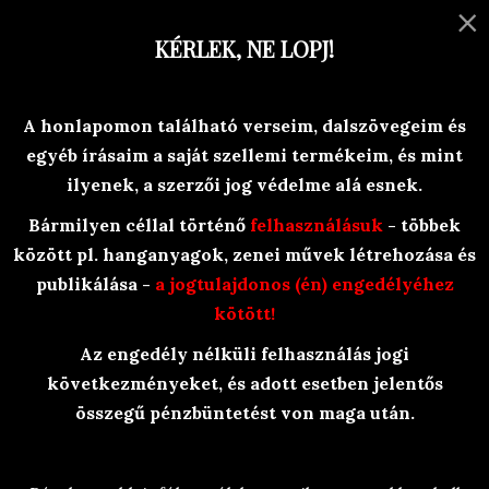
×
MENU
KÉRLEK, NE LOPJ!
Versek, történetek, egyéb olvasni-
A honlapomon található verseim, dalszövegeim és
valóság-ok
egyéb írásaim a saját szellemi termékeim, és mint
Branyiczky Rita
ilyenek, a szerzői jog védelme alá esnek.
Bármilyen céllal történő
felhasználásuk
- többek
között pl. hanganyagok, zenei művek létrehozása és
publikálása -
a jogtulajdonos (én) engedélyéhez
kötött!
Az engedély nélküli felhasználás jogi
BraRit Irkái
/
Olvasósarok
/
Versek
/
következményeket, és adott esetben jelentős
Rövid rímek
/
Lelkifurdalás
összegű pénzbüntetést von maga után.