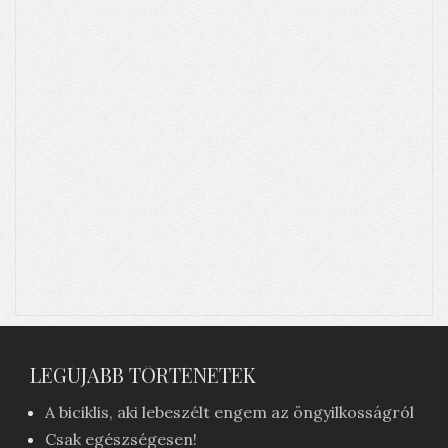
LEGÚJABB TÖRTÉNETEK
A biciklis, aki lebeszélt engem az öngyilkosságról
Csak egészségesen!