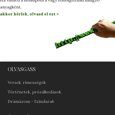
anyagként,
akkor kérlek, olvasd el ezt >
OLVASGASS
Versek, rímességek
Történetek, prózálkodások
Drámázom - Színdarab