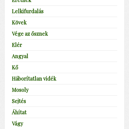
Eretnek
Lelkifurdalás
Kövek
Vége az ősznek
Elér
Angyal
Kő
Háborítatlan vidék
Mosoly
Sejtés
Áhítat
Vágy