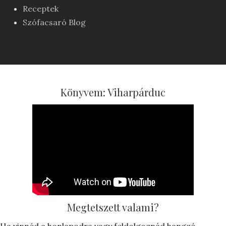
Receptek
Szófacsaró Blog
Könyvem: Viharpárduc
Megtetszett valami?
Ha vinnéd a honlapodra vagy feldolgoznád hangzó