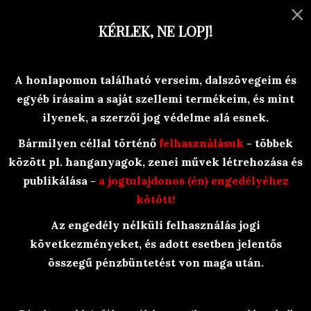
×
MENU
KÉRLEK, NE LOPJ!
Versek, történetek, egyéb olvasni-
A honlapomon található verseim, dalszövegeim és
valóság-ok
egyéb írásaim a saját szellemi termékeim, és mint
Branyiczky Rita
ilyenek, a szerzői jog védelme alá esnek.
Bármilyen céllal történő
felhasználásuk
- többek
között pl. hanganyagok, zenei művek létrehozása és
publikálása -
a jogtulajdonos (én) engedélyéhez
kötött!
Az engedély nélküli felhasználás jogi
BraRit Irkái
/
következményeket, és adott esetben jelentős
Rövid versek - BraRit versek, történetek
összegű pénzbüntetést von maga után.