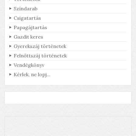
Színdarab
Csigatartás
Derült égből pingpong
Papagájtartás
Honnan jött a labda?
Gazdit keres
Gyerekszáj történetek
Felnőttszáj történetek
Vendégkönyv
Kérlek, ne lopj...