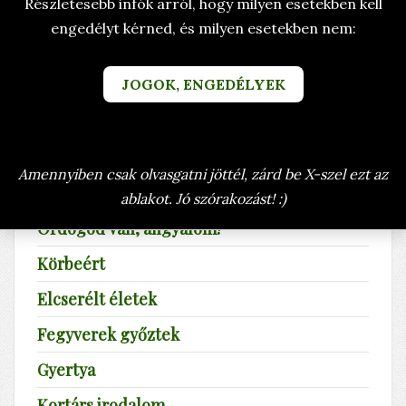
Részletesebb infók arról, hogy milyen esetekben kell
Írd be a címrészt
engedélyt kérned, és milyen esetekben nem:
Tételek #
JOGOK, ENGEDÉLYEK
Memento mori
Bogár a fülben
Az, ami
Amennyiben csak olvasgatni jöttél, zárd be X-szel ezt az
Árnyak közé
ablakot. Jó szórakozást! :)
Ördögöd van, angyalom!
Körbeért
Elcserélt életek
Fegyverek győztek
Gyertya
Kortárs irodalom