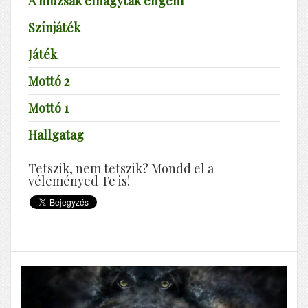
A múzsák elhagytak engem
Színjáték
Játék
Mottó 2
Mottó 1
Hallgatag
Tetszik, nem tetszik? Mondd el a
véleményed Te is!
A halott ember rózsája élni akar
Horgászat, kegyeletsértés, stb.