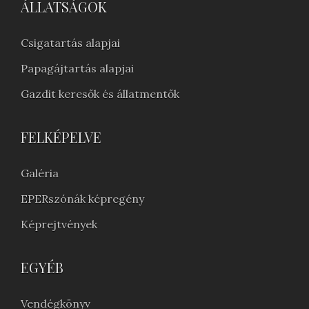
ÁLLATSÁGOK
Csigatartás alapjai
Papagájtartás alapjai
Gazdit keresők és állatmentők
FELKÉPELVE
Galéria
EPERszónák képregény
Képrejtvények
EGYÉB
Vendégkönyv