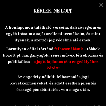
×
MENU
KÉRLEK, NE LOPJ!
Versek, történetek, egyéb olvasni-
A honlapomon található verseim, dalszövegeim és
valóság-ok
egyéb írásaim a saját szellemi termékeim, és mint
Branyiczky Rita
ilyenek, a szerzői jog védelme alá esnek.
Bármilyen céllal történő
felhasználásuk
- többek
között pl. hanganyagok, zenei művek létrehozása és
publikálása -
a jogtulajdonos (én) engedélyéhez
kötött!
Az engedély nélküli felhasználás jogi
BraRit Irkái
/
Olvasósarok
/
Versek
/
következményeket, és adott esetben jelentős
Rímtelenek
/
Pirkadó álmok
összegű pénzbüntetést von maga után.