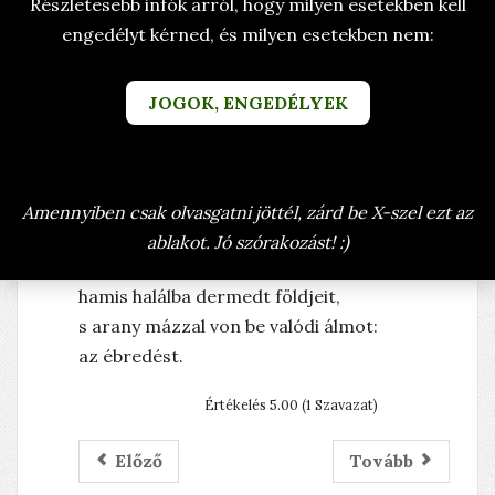
Részletesebb infók arról, hogy milyen esetekben kell
VERSEK
TERMÉSZET VERSEK
engedélyt kérned, és milyen esetekben nem:
KÉSZÜLT: 2010. SZEPTEMBER 10.
PÉNTEK
JOGOK, ENGEDÉLYEK
PIRKADÓ ÁLMOK
ÍRTA: BRANYICZKY RITA (BRARIT)
Amennyiben csak olvasgatni jöttél, zárd be X-szel ezt az
Életre csókolja a Nap
ablakot. Jó szórakozást! :)
éji sötétség átkától
hamis halálba dermedt földjeit,
s arany mázzal von be valódi álmot:
az ébredést.
Értékelés 5.00 (1 Szavazat)
Előző
Tovább