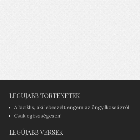
LEGÚJABB TÖRTÉNETEK
A biciklis, aki lebeszélt engem az öngyilkosságról
Csak egészségesen!
LEGÚJABB VERSEK