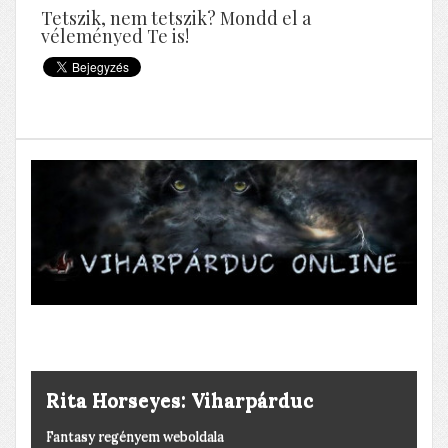
Tetszik, nem tetszik? Mondd el a
véleményed Te is!
A halott ember rózsája élni akar
Horgászat, kegyeletsértés, stb.
Rita Horseyes: Viharpárduc
Fantasy regényem weboldala