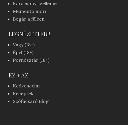
Karácsony szelleme
Memento mori
Bogár a fülben
LEGNÉZETTEBB
Vágy (18+)
Éjjel (18+)
Pornósztár (18+)
EZ + AZ
Kedvenceim
Receptek
Szófacsaró Blog