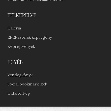
FELKÉPELVE
Galéria
EPERszónák képregény
Képrejtvények
EGYÉB
Vendégkönyv
Social bookmark izék
Oldaltérkép