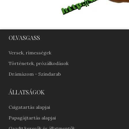
OLVASGASS
Versek, rímességek
Történetek, prózálkodások
Drámázom - Színdarab
ÁLLATSÁGOK
Csigatartás alapjai
Papagájtartás alapjai
Gazdit keresők és állatmentők