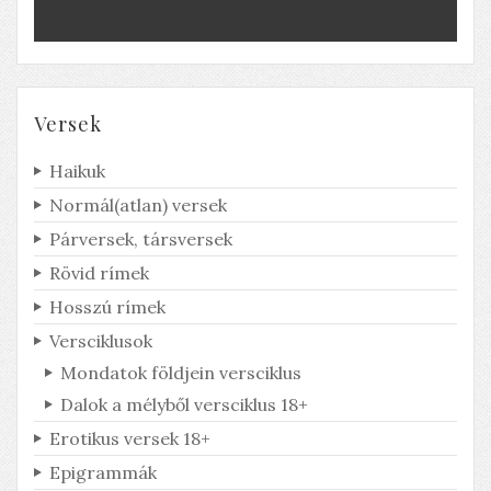
Versek
Haikuk
Normál(atlan) versek
Párversek, társversek
Rövid rímek
Hosszú rímek
Derült égből pingpong
Versciklusok
Honnan jött a labda?
Mondatok földjein versciklus
Dalok a mélyből versciklus 18+
Erotikus versek 18+
Epigrammák