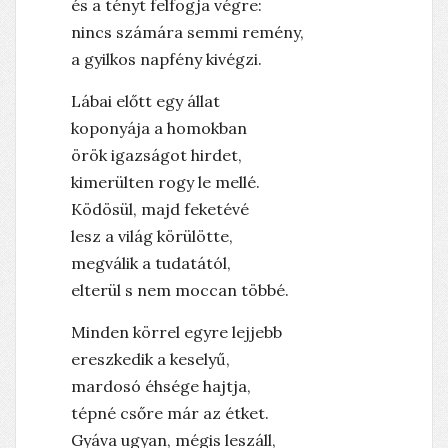
és a tényt felfogja végre:
nincs számára semmi remény,
a gyilkos napfény kivégzi.
Lábai előtt egy állat
koponyája a homokban
örök igazságot hirdet,
kimerülten rogy le mellé.
Ködösül, majd feketévé
lesz a világ körülötte,
megválik a tudatától,
elterül s nem moccan többé.
Minden körrel egyre lejjebb
ereszkedik a keselyű,
mardosó éhsége hajtja,
tépné csőre már az étket.
Gyáva ugyan, mégis leszáll,