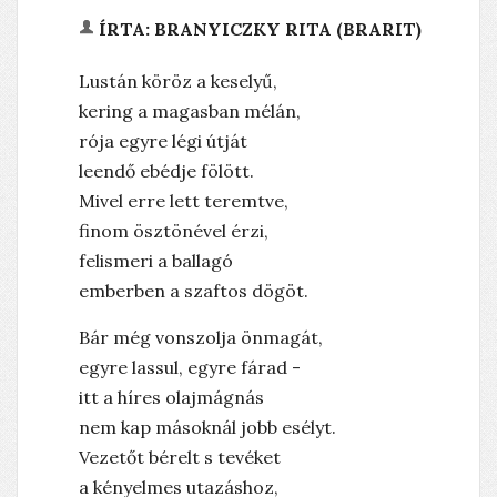
ÍRTA: BRANYICZKY RITA (BRARIT)
Lustán köröz a keselyű,
kering a magasban mélán,
rója egyre légi útját
leendő ebédje fölött.
Mivel erre lett teremtve,
finom ösztönével érzi,
felismeri a ballagó
emberben a szaftos dögöt.
Bár még vonszolja önmagát,
egyre lassul, egyre fárad -
itt a híres olajmágnás
nem kap másoknál jobb esélyt.
Vezetőt bérelt s tevéket
a kényelmes utazáshoz,