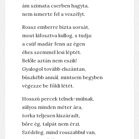
ám szimata cserben hagyta,
nem ismerte fel a veszélyt.
Rossz emberre bízta sorsát,
most kifosztva kullog, s tudja:
a csúf madár fenn az égen
éhes szemmel lesi léptét.
Belőle aztán nem eszik!
Gyalogol tovább elszántan,
büszkébb annál, mintsem begyben
végezze be földi létét.
Hosszú percek telnek-múlnak,
súlyos minden méter ára,
torka teljesen kiszáradt,
bőre ég, talpát nem érzi.
Szédeleg, mind rosszabbul van,