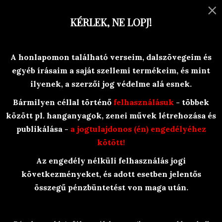
×
MENU
KÉRLEK, NE LOPJ!
Versek, történetek, egyéb olvasni-
A honlapomon található verseim, dalszövegeim és
valóság-ok
egyéb írásaim a saját szellemi termékeim, és mint
Branyiczky Rita
ilyenek, a szerzői jog védelme alá esnek.
Bármilyen céllal történő
felhasználásuk
- többek
között pl. hanganyagok, zenei művek létrehozása és
publikálása -
a jogtulajdonos (én) engedélyéhez
kötött!
Az engedély nélküli felhasználás jogi
BraRit Irkái
/
Olvasósarok
/
Versek
/
következményeket, és adott esetben jelentős
Hosszú rímek
/
Keselyű
összegű pénzbüntetést von maga után.