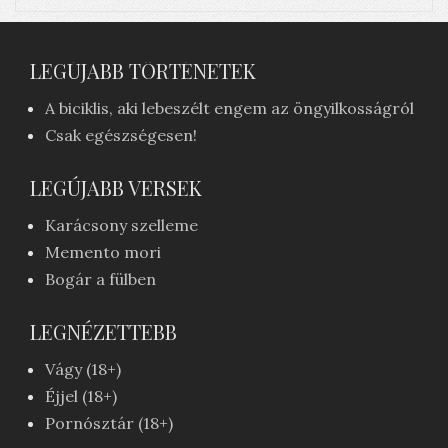
LEGÚJABB TÖRTÉNETEK
A biciklis, aki lebeszélt engem az öngyilkosságról
Csak egészségesen!
LEGÚJABB VERSEK
Karácsony szelleme
Memento mori
Bogár a fülben
LEGNÉZETTEBB
Vágy (18+)
Éjjel (18+)
Pornósztár (18+)