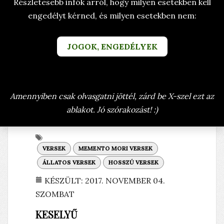
Részletesebb infók arról, hogy milyen esetekben kell
engedélyt kérned, és milyen esetekben nem:
JOGOK, ENGEDÉLYEK
Amennyiben csak olvasgatni jöttél, zárd be X-szel ezt az
ablakot. Jó szórakozást! :)
VERSEK
MEMENTO MORI VERSEK
ÁLLATOS VERSEK
HOSSZÚ VERSEK
KÉSZÜLT: 2017. NOVEMBER 04.
SZOMBAT
KESELYŰ