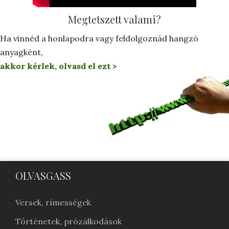
Megtetszett valami?
Ha vinnéd a honlapodra vagy feldolgoznád hangzó
anyagként,
akkor kérlek, olvasd el ezt >
OLVASGASS
Versek, rímességek
Történetek, prózálkodások