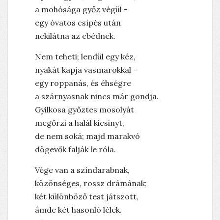
a mohósága győz végül -
egy óvatos csípés után
nekilátna az ebédnek.
Nem teheti; lendül egy kéz,
nyakát kapja vasmarokkal -
egy roppanás, és éhségre
a szárnyasnak nincs már gondja.
Gyilkosa győztes mosolyát
megőrzi a halál kicsinyt,
de nem soká; majd marakvó
dögevők falják le róla.
Vége van a színdarabnak,
közönséges, rossz drámának;
A halott ember rózsája élni akar
két különböző test játszott,
ámde két hasonló lélek.
Horgászat, kegyeletsértés, stb.