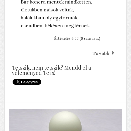
Bár koncra mentek mindketten,
életükben mások voltak,
halálukban oly egyformák,
csendben, békésen megférnek.
Értékelés 4.33 (6 szavazat)
Tovább
Tetszik, nem tetszik? Mondd el a
véleményed Te is!
Rita Horseyes: Viharpárduc
Fantasy regényem weboldala