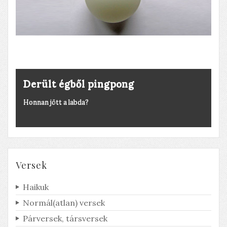
Derült égből pingpong
Honnan jött a labda?
Versek
Haikuk
Normál(atlan) versek
Párversek, társversek