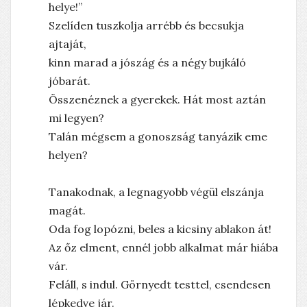
helye!”
Szelíden tuszkolja arrébb és becsukja
ajtaját,
kinn marad a jószág és a négy bujkáló
jóbarát.
Összenéznek a gyerekek. Hát most aztán
mi legyen?
Talán mégsem a gonoszság tanyázik eme
helyen?
Tanakodnak, a legnagyobb végül elszánja
magát.
Oda fog lopózni, beles a kicsiny ablakon át!
Az őz elment, ennél jobb alkalmat már hiába
vár.
Feláll, s indul. Görnyedt testtel, csendesen
lépkedve jár.