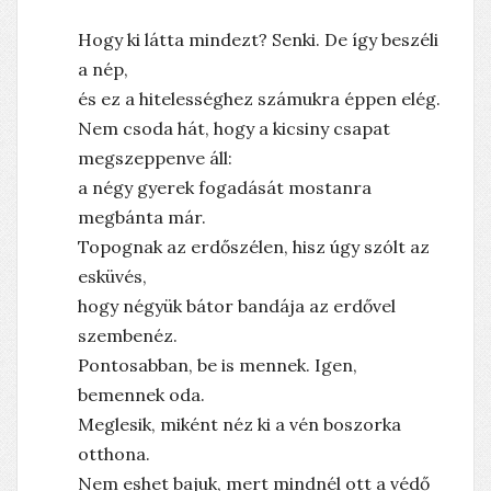
Hogy ki látta mindezt? Senki. De így beszéli
a nép,
és ez a hitelességhez számukra éppen elég.
Nem csoda hát, hogy a kicsiny csapat
megszeppenve áll:
a négy gyerek fogadását mostanra
megbánta már.
Topognak az erdőszélen, hisz úgy szólt az
esküvés,
hogy négyük bátor bandája az erdővel
szembenéz.
Pontosabban, be is mennek. Igen,
bemennek oda.
Meglesik, miként néz ki a vén boszorka
otthona.
Nem eshet bajuk, mert mindnél ott a védő