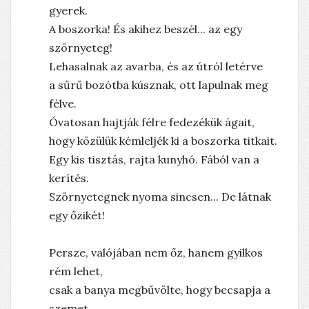
gyerek.
A boszorka! És akihez beszél... az egy
szörnyeteg!
Lehasalnak az avarba, és az útról letérve
a sűrű bozótba kúsznak, ott lapulnak meg
félve.
Óvatosan hajtják félre fedezékük ágait,
hogy közülük kémleljék ki a boszorka titkait.
Egy kis tisztás, rajta kunyhó. Fából van a
kerítés.
Szörnyetegnek nyoma sincsen... De látnak
egy őzikét!
Persze, valójában nem őz, hanem gyilkos
rém lehet,
csak a banya megbűvölte, hogy becsapja a
szemet.