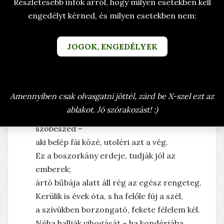
Részletesebb infók arról, hogy milyen esetekben kell
engedélyt kérned, és milyen esetekben nem:
VERSEK
TUDOMÁNYTALAN VERSEK
HOSSZÚ VERSEK
FANTASY VERSEK
JOGOK, ENGEDÉLYEK
KÉSZÜLT: 2008. MÁRCIUS 02. VASÁRNAP
A BOSZORKÁNY ERDEJÉBEN
ÍRTA: BRANYICZKY RITA (BRARIT)
Amennyiben csak olvasgatni jöttél, zárd be X-szel ezt az
ablakot. Jó szórakozást! :)
Sötét, komor, gonosz erdő, úgy mondja a
szóbeszéd –
aki belép fái közé, utoléri azt a vég.
Ez a boszorkány erdeje, tudják jól az
emberek;
ártó bűbája alatt áll rég az egész rengeteg.
Kerülik is évek óta, s ha felőle fúj a szél,
a szívükben borzongató, fekete félelem kél.
Néha hallják vihogását – ha kondérjába