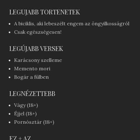
LEGÚJABB TÖRTÉNETEK
A biciklis, aki lebeszélt engem az öngyilkosságról
Csak egészségesen!
LEGÚJABB VERSEK
Karácsony szelleme
Memento mori
Bogár a fülben
LEGNÉZETTEBB
Vágy (18+)
Éjjel (18+)
Pornósztár (18+)
EZ + AZ