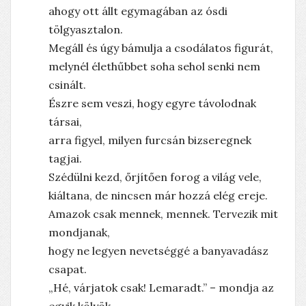
ahogy ott állt egymagában az ósdi
tölgyasztalon.
Megáll és úgy bámulja a csodálatos figurát,
melynél élethűbbet soha sehol senki nem
csinált.
Észre sem veszi, hogy egyre távolodnak
társai,
arra figyel, milyen furcsán bizseregnek
tagjai.
Szédülni kezd, őrjítően forog a világ vele,
kiáltana, de nincsen már hozzá elég ereje.
Amazok csak mennek, mennek. Tervezik mit
mondjanak,
hogy ne legyen nevetséggé a banyavadász
csapat.
„Hé, várjatok csak! Lemaradt.” – mondja az