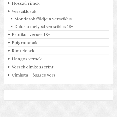
Hosszú rímek
Derült égből pingpong
Versciklusok
Honnan jött a labda?
Mondatok földjein versciklus
Dalok a mélyből versciklus 18+
Erotikus versek 18+
Epigrammák
Rímtelenek
Hangos versek
Versek címke szerint
Címlista - összes vers