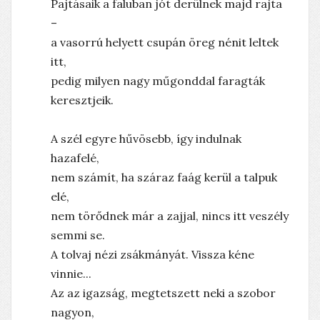
Pajtásaik a faluban jót derülnek majd rajta
–
a vasorrú helyett csupán öreg nénit leltek
itt,
pedig milyen nagy műgonddal faragták
keresztjeik.
A szél egyre hűvösebb, így indulnak
hazafelé,
nem számít, ha száraz faág kerül a talpuk
elé,
nem törődnek már a zajjal, nincs itt veszély
semmi se.
A tolvaj nézi zsákmányát. Vissza kéne
vinnie...
Az az igazság, megtetszett neki a szobor
nagyon,