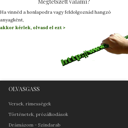
Megtetszett valami?
Ha vinnéd a honlapodra vagy feldolgoznád hangzó
anyagként,
akkor kérlek, olvasd el ezt >
OLVASGASS
Versek, rímességek
Történetek, prózálkodások
Drámázom - Színdarab