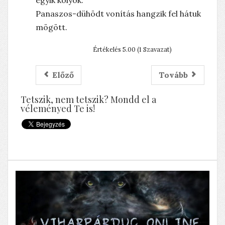
egyik kölyök.
Panaszos-dühödt vonítás hangzik fel hátuk
mögött.
Értékelés 5.00 (1 Szavazat)
Előző
Tovább
Tetszik, nem tetszik? Mondd el a
véleményed Te is!
A halott ember rózsája élni akar
Horgászat, kegyeletsértés, stb.