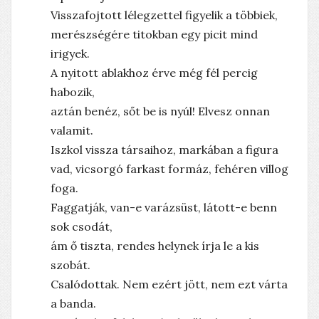
Visszafojtott lélegzettel figyelik a többiek,
merészségére titokban egy picit mind
irigyek.
A nyitott ablakhoz érve még fél percig
habozik,
aztán benéz, sőt be is nyúl! Elvesz onnan
valamit.
Iszkol vissza társaihoz, markában a figura
vad, vicsorgó farkast formáz, fehéren villog
foga.
Faggatják, van-e varázsüst, látott-e benn
sok csodát,
ám ő tiszta, rendes helynek írja le a kis
szobát.
Csalódottak. Nem ezért jött, nem ezt várta
a banda.