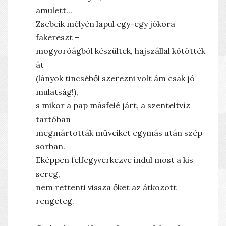
amulett...
Zsebeik mélyén lapul egy-egy jókora
fakereszt –
mogyoróágból készültek, hajszállal kötötték
át
(lányok tincséből szerezni volt ám csak jó
mulatság!),
s mikor a pap másfelé járt, a szenteltvíz
tartóban
megmártották műveiket egymás után szép
sorban.
Eképpen felfegyverkezve indul most a kis
sereg,
nem rettenti vissza őket az átkozott
rengeteg.