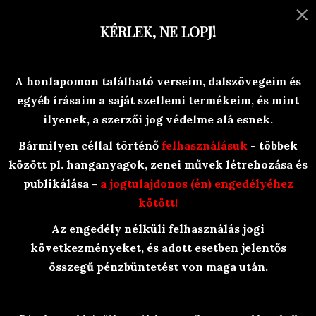
×
MENU
KÉRLEK, NE LOPJ!
Versek, történetek, egyéb olvasni-
A honlapomon található verseim, dalszövegeim és
valóság-ok
egyéb írásaim a saját szellemi termékeim, és mint
Branyiczky Rita
ilyenek, a szerzői jog védelme alá esnek.
Bármilyen céllal történő
felhasználásuk
- többek
között pl. hanganyagok, zenei művek létrehozása és
publikálása -
a jogtulajdonos (én) engedélyéhez
kötött!
Az engedély nélküli felhasználás jogi
BraRit Irkái
/
Olvasósarok
/
Versek
/
következményeket, és adott esetben jelentős
Hosszú rímek
/
A boszorkány erdejében
összegű pénzbüntetést von maga után.