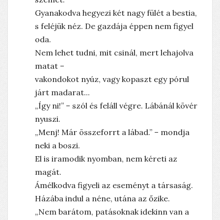
Gyanakodva hegyezi két nagy fülét a bestia,
s feléjük néz. De gazdája éppen nem figyel
oda.
Nem lehet tudni, mit csinál, mert lehajolva
matat –
vakondokot nyúz, vagy kopaszt egy pórul
járt madarat...
„Így ni!” – szól és feláll végre. Lábánál kövér
nyuszi.
„Menj! Már összeforrt a lábad.” – mondja
neki a boszi.
El is iramodik nyomban, nem kéreti az
magát.
Ámélkodva figyeli az eseményt a társaság.
Házába indul a néne, utána az őzike.
„Nem barátom, patásoknak idekinn van a