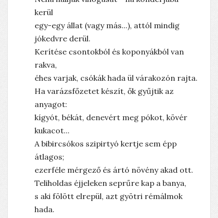
kerül
egy-egy állat (vagy más...), attól mindig
jókedvre derül.
Kerítése csontokból és koponyákból van
rakva,
éhes varjak, csókák hada ül várakozón rajta.
Ha varázsfőzetet készít, ők gyűjtik az
anyagot:
kígyót, békát, denevért meg pókot, kövér
kukacot...
A bibircsókos szipirtyó kertje sem épp
átlagos;
ezerféle mérgező és ártó növény akad ott.
Teliholdas éjjeleken seprűre kap a banya,
s aki fölött elrepül, azt gyötri rémálmok
hada.