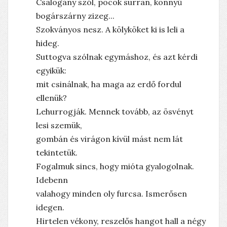
Csalogány szól, pocok surran, könnyű
bogárszárny zizeg...
Szokványos nesz. A kölyköket ki is leli a
hideg.
Suttogva szólnak egymáshoz, és azt kérdi
egyikük:
mit csinálnak, ha maga az erdő fordul
ellenük?
Lehurrogják. Mennek tovább, az ösvényt
lesi szemük,
gombán és virágon kívül mást nem lát
tekintetük.
Fogalmuk sincs, hogy mióta gyalogolnak.
Idebenn
valahogy minden oly furcsa. Ismerősen
idegen.
Hirtelen vékony, reszelős hangot hall a négy