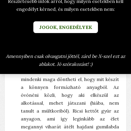
Részletesebb infók arról, hogy milyen esetekben kell
engedélyt kérned, és milyen esetekben nem:
TÖRTÉNETEK
GYEREKSZÁJ TÖRTÉNETEK
MIT LEHET GYURMÁBÓL
JOGOK, ENGEDÉLYEK
KÉSZÍTENI?
ÍRTA: BRANYICZKY RITA (BRARIT)
Amennyiben csak olvasgatni jöttél, zárd be X-szel ezt az
Óvodai foglalkozás, a gyerekek
ablakot. Jó szórakozást! :)
gyurmáznak. A fantázia szabad teret kap,
mindenki maga döntheti el, hogy mit készít
a könnyen formázható anyagból. Az
óvónéni közli, hogy aki elkészül az
alkotással, mehet játszani (hiába, nem
tanult a múltkoriból). Ricsi kettőt gyúr az
anyagon, ami így leginkább az élet
megannyi viharát átélt hajdani gumilabda