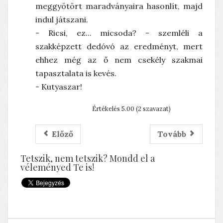
meggyötört maradványaira hasonlít, majd
indul játszani.
- Ricsi, ez... micsoda? - szemléli a
szakképzett dedóvó az eredményt, mert
ehhez még az ő nem csekély szakmai
tapasztalata is kevés.
- Kutyaszar!
Értékelés 5.00 (2 szavazat)
Előző
Tovább
Tetszik, nem tetszik? Mondd el a
véleményed Te is!
A halott ember rózsája élni akar
Horgászat, kegyeletsértés, stb.