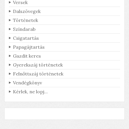
Versek
Dalszövegek
Történetek
Színdarab
Csigatartás
Derült égből pingpong
Papagájtartás
Honnan jött a labda?
Gazdit keres
Gyerekszáj történetek
Felnőttszáj történetek
Vendégkönyv
Kérlek, ne lopj...