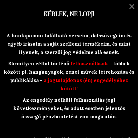
×
MENU
KÉRLEK, NE LOPJ!
Versek, történetek, egyéb olvasni-
A honlapomon található verseim, dalszövegeim és
valóság-ok
egyéb írásaim a saját szellemi termékeim, és mint
Branyiczky Rita
ilyenek, a szerzői jog védelme alá esnek.
Bármilyen céllal történő
felhasználásuk
- többek
között pl. hanganyagok, zenei művek létrehozása és
publikálása -
a jogtulajdonos (én) engedélyéhez
kötött!
Az engedély nélküli felhasználás jogi
BraRit Irkái
/
Olvasósarok
/
következményeket, és adott esetben jelentős
Gyerekszáj történetek
/
összegű pénzbüntetést von maga után.
Mit lehet gyurmából készíteni?