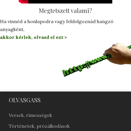
Megtetszett valami?
Ha vinnéd a honlapodra vagy feldolgoznád hangzó
anyagként,
akkor kérlek, olvasd el ezt >
OLVASGASS
Versek, rímességek
Történetek, prózálkodások