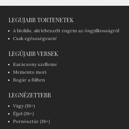
LEGÚJABB TÖRTÉNETEK
A biciklis, aki lebeszélt engem az öngyilkosságról
Csak egészségesen!
LEGÚJABB VERSEK
Karácsony szelleme
Memento mori
Bogár a fülben
LEGNÉZETTEBB
Vágy (18+)
Éjjel (18+)
Pornósztár (18+)